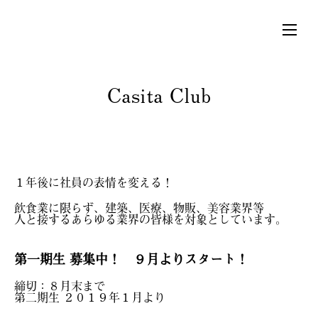
Casita Club
１年後に社員の表情を変える！
飲食業に限らず、建築、医療、物販、美容業界等
人と接するあらゆる業界の皆様を対象としています。
第一期生 募集中！ ９
月よりスタート！
締切：８月末まで
第二期生 ２０１９年１月より